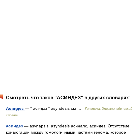
Смотреть что такое "АСИНДЕЗ" в других словарях:
Асиндез
— * асіндэз * asyndesis см …
Генетика. Энциклопедический
словарь
асиндез
— asynapsis, asyndesis асинапс, асиндез. Oтсутствие
конъюгации между гомологичными частями генома, которое