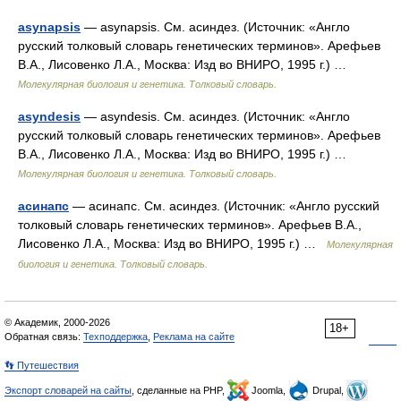
asynapsis
— asynapsis. См. асиндез. (Источник: «Англо
русский толковый словарь генетических терминов». Арефьев
В.А., Лисовенко Л.А., Москва: Изд во ВНИРО, 1995 г.) …
Молекулярная биология и генетика. Толковый словарь.
asyndesis
— asyndesis. См. асиндез. (Источник: «Англо
русский толковый словарь генетических терминов». Арефьев
В.А., Лисовенко Л.А., Москва: Изд во ВНИРО, 1995 г.) …
Молекулярная биология и генетика. Толковый словарь.
асинапс
— асинапс. См. асиндез. (Источник: «Англо русский
толковый словарь генетических терминов». Арефьев В.А.,
Лисовенко Л.А., Москва: Изд во ВНИРО, 1995 г.) …
Молекулярная
биология и генетика. Толковый словарь.
© Академик, 2000-2026
18+
Обратная связь:
Техподдержка
,
Реклама на сайте
👣 Путешествия
Экспорт словарей на сайты
, сделанные на PHP,
Joomla,
Drupal,