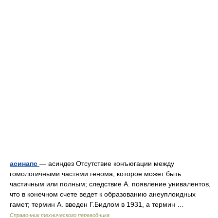
асинапс
— асиндез Отсутствие конъюгации между
гомологичными частями генома, которое может быть
частичным или полным; следствие А. появление унивалентов,
что в конечном счете ведет к образованию анеуплоидных
гамет; термин А. введен Г.Бидлом в 1931, а термин …
Справочник технического переводчика