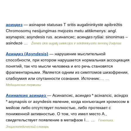
асиндез
— asinapsė statusas T sritis augalininkystė apibrėžtis
Chromosomų nesijungimas mejozės metu atitikmenys: angl.
asynapsis; asyndesis rus. асинапсис; асиндез ryšiai: sinonimas –
asindezė …
Žemės ūkio augalų selekcijos ir sėklininkystės terminų žodynas
Асиндез (Asyndesis)
— нарушение мыслительной
способности, при котором нарушается нормальная ассоциация
понятий, так что мысли человека и его речь становятся
фрагментарными. Является одним из симптомов шизофрении,
слабоумия или спутанности сознания. Источник:… …
Медицинские термины
Асинапсис асиндез
— Асинапсис, асиндез * асінапсіс, асіндэз
* asynapsis or asyndesis явление, когда конъюгация хромосом в
мейозе либо отсутствует полностью, либо протекает с
пониженной активностью. О том, что имел место А.,
свидетельствует появление в метафазе I… …
Генетика.
Энциклопедический словарь